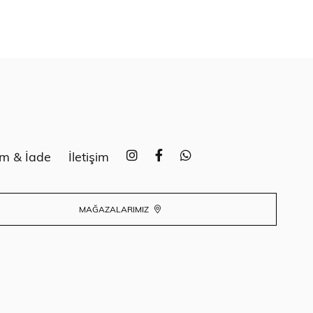
im & İade
İletişim
MAĞAZALARIMIZ