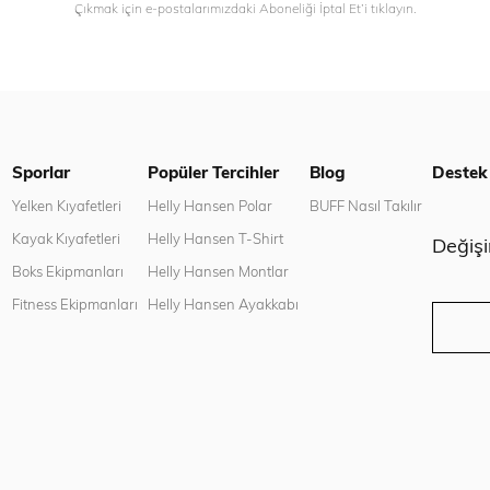
Çıkmak için e-postalarımızdaki Aboneliği İptal Et’i tıklayın.
Sporlar
Popüler Tercihler
Blog
Destek
n
Yelken Kıyafetleri
Helly Hansen Polar
BUFF Nasıl Takılır
Kayak Kıyafetleri
Helly Hansen T-Shirt
Değiş
Boks Ekipmanları
Helly Hansen Montlar
Fitness Ekipmanları
Helly Hansen Ayakkabı