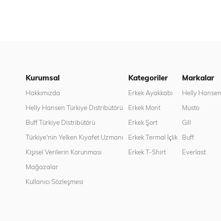
Kurumsal
Kategoriler
Markalar
Hakkımızda
Erkek Ayakkabı
Helly Hanse
Helly Hansen Türkiye Distribütörü
Erkek Mont
Musto
Buff Türkiye Distribütörü
Erkek Şort
Gill
Türkiye'nin Yelken Kıyafet Uzmanı
Erkek Termal İçlik
Buff
Kişisel Verilerin Korunması
Erkek T-Shirt
Everlast
Mağazalar
Kullanıcı Sözleşmesi