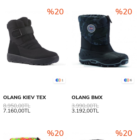
%20
%20
1
6
OLANG KIEV TEX
OLANG BMX
8.950,00TL
3.990,00TL
7.160,00TL
3.192,00TL
%20
%20