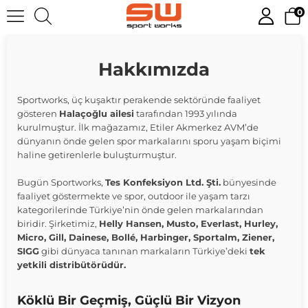
0
Hakkımızda
Sportworks, üç kuşaktır perakende sektöründe faaliyet
gösteren
Halaçoğlu ailesi
tarafından 1993 yılında
kurulmuştur. İlk mağazamız, Etiler Akmerkez AVM’de
dünyanın önde gelen spor markalarını sporu yaşam biçimi
haline getirenlerle buluşturmuştur.
Bugün Sportworks,
Tes Konfeksiyon Ltd. Şti.
bünyesinde
faaliyet göstermekte ve spor, outdoor ile yaşam tarzı
kategorilerinde Türkiye’nin önde gelen markalarından
biridir. Şirketimiz,
Helly Hansen, Musto, Everlast, Hurley,
Micro, Gill, Dainese, Bollé, Harbinger, Sportalm, Ziener,
SIGG
gibi dünyaca tanınan markaların Türkiye’deki
tek
yetkili distribütörüdür.
Köklü Bir Geçmiş, Güçlü Bir Vizyon