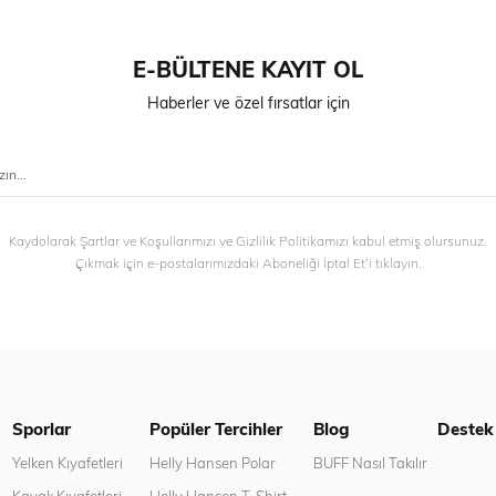
E-BÜLTENE KAYIT OL
Haberler ve özel fırsatlar için
Kaydolarak Şartlar ve Koşullarımızı ve Gizlilik Politikamızı kabul etmiş olursunuz.
Çıkmak için e-postalarımızdaki Aboneliği İptal Et’i tıklayın.
Sporlar
Popüler Tercihler
Blog
Destek
n
Yelken Kıyafetleri
Helly Hansen Polar
BUFF Nasıl Takılır