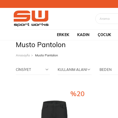
ERKEK
KADIN
ÇOCUK
Musto Pantolon
Anasayfa
Musto Pantalon
CINSIYET
KULLANIM ALANI
BEDEN
%20