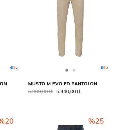
2
2
LON
MUSTO M EVO FD PANTOLON
6.800,00TL
5.440,00TL
%20
%25