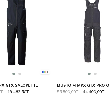
1
PX GTX SALOPETTE
0TL
19.462,50TL
55.500,00TL
44.400,00TL