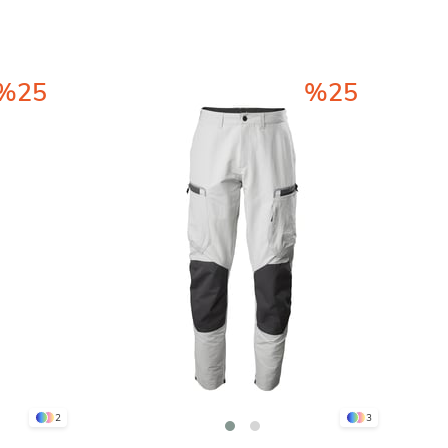
%25
%25
2
3