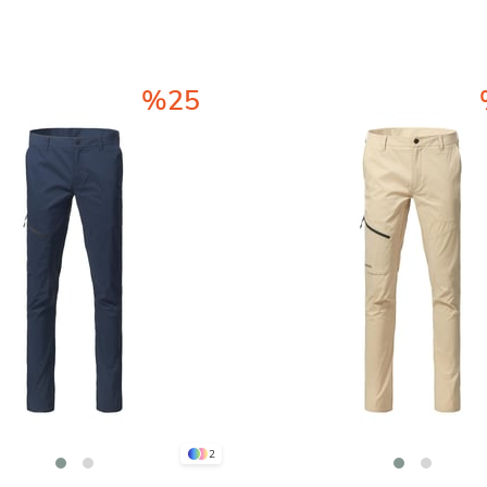
%25
2