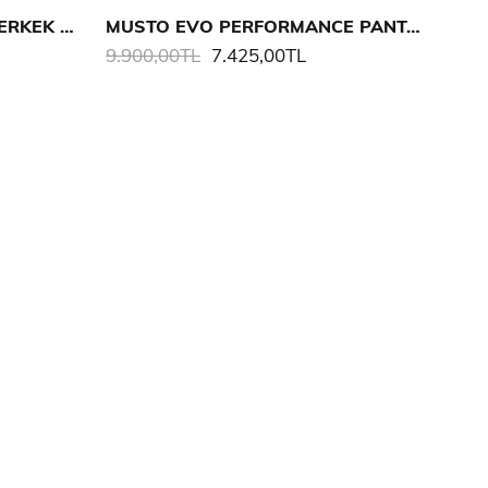
MUSTO M MUSTO CARGO ERKEK PANTALON
MUSTO EVO PERFORMANCE PANTALON
9.900,00TL
7.425,00TL