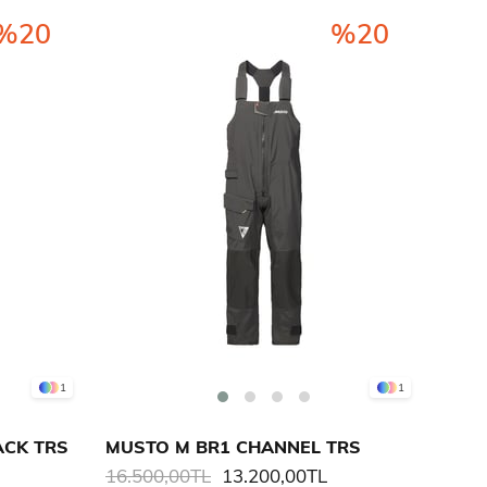
%20
%20
1
1
ACK TRS
MUSTO M BR1 CHANNEL TRS
16.500,00TL
13.200,00TL