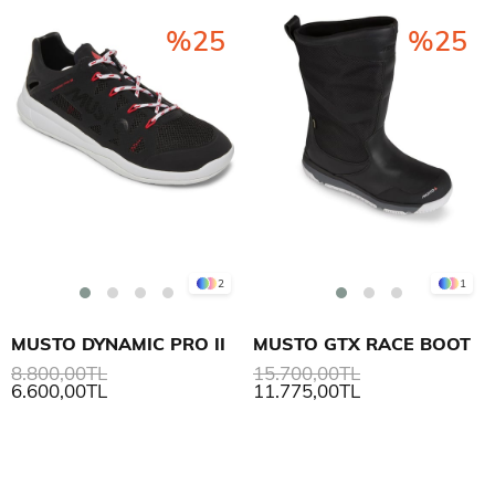
%25
%25
2
1
MUSTO DYNAMIC PRO II
MUSTO GTX RACE BOOT
8.800,00TL
15.700,00TL
6.600,00TL
11.775,00TL