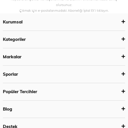
olursunuz.
Çıkmak için e-postalarımızdaki Aboneliği İptal Et’i tıklayın.
Kurumsal
Kategoriler
Markalar
Sporlar
Popüler Tercihler
Blog
Destek