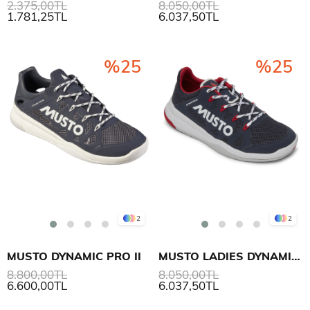
2.375,00TL
8.050,00TL
1.781,25TL
6.037,50TL
%25
%25
2
2
MUSTO DYNAMIC PRO II
MUSTO LADIES DYNAMIC PRO II ADAPT
8.800,00TL
8.050,00TL
6.600,00TL
6.037,50TL