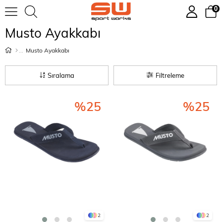
0
Musto Ayakkabı
Musto Ayakkabı
Sıralama
Filtreleme
%25
%25
2
2