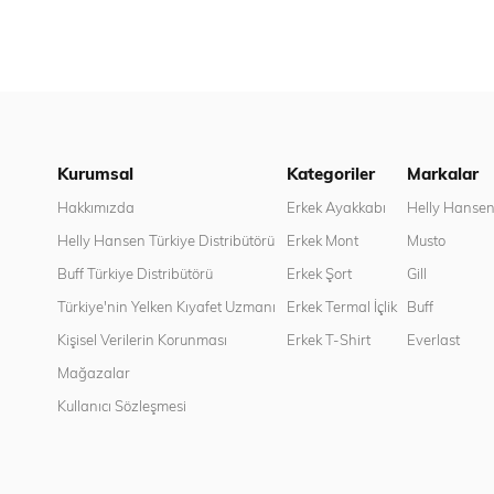
Kurumsal
Kategoriler
Markalar
Hakkımızda
Erkek Ayakkabı
Helly Hanse
Helly Hansen Türkiye Distribütörü
Erkek Mont
Musto
Buff Türkiye Distribütörü
Erkek Şort
Gill
Türkiye'nin Yelken Kıyafet Uzmanı
Erkek Termal İçlik
Buff
Kişisel Verilerin Korunması
Erkek T-Shirt
Everlast
Mağazalar
Kullanıcı Sözleşmesi