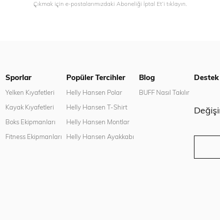
Çıkmak için e-postalarımızdaki Aboneliği İptal Et’i tıklayın.
Sporlar
Popüler Tercihler
Blog
Destek
n
Yelken Kıyafetleri
Helly Hansen Polar
BUFF Nasıl Takılır
Kayak Kıyafetleri
Helly Hansen T-Shirt
Değiş
Boks Ekipmanları
Helly Hansen Montlar
Fitness Ekipmanları
Helly Hansen Ayakkabı