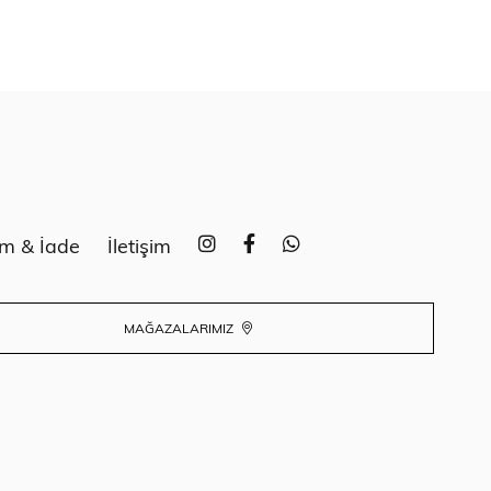
im & İade
İletişim
MAĞAZALARIMIZ