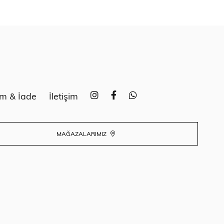
im & İade
İletişim
MAĞAZALARIMIZ