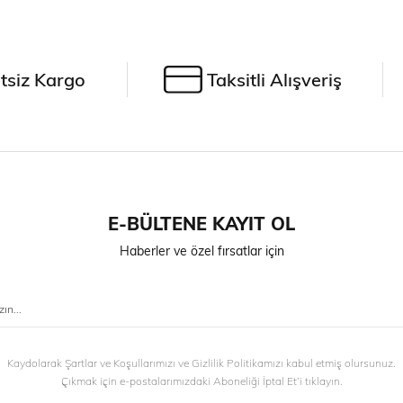
tsiz Kargo
Taksitli Alışveriş
E-BÜLTENE KAYIT OL
Haberler ve özel fırsatlar için
Kaydolarak Şartlar ve Koşullarımızı ve Gizlilik Politikamızı kabul etmiş olursunuz.
Çıkmak için e-postalarımızdaki Aboneliği İptal Et’i tıklayın.