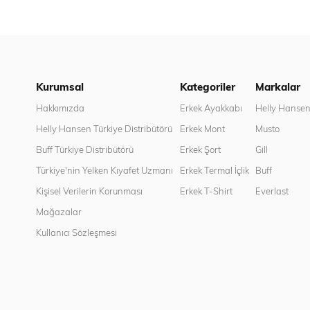
Kurumsal
Kategoriler
Markalar
Hakkımızda
Erkek Ayakkabı
Helly Hanse
Helly Hansen Türkiye Distribütörü
Erkek Mont
Musto
Buff Türkiye Distribütörü
Erkek Şort
Gill
Türkiye'nin Yelken Kıyafet Uzmanı
Erkek Termal İçlik
Buff
Kişisel Verilerin Korunması
Erkek T-Shirt
Everlast
Mağazalar
Kullanıcı Sözleşmesi