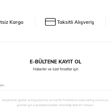
tsiz Kargo
Taksitli Alışveriş
E-BÜLTENE KAYIT OL
Haberler ve özel fırsatlar için
Kaydolarak Şartlar ve Koşullarımızı ve Gizlilik Politikamızı kabul etmiş olursunuz.
Çıkmak için e-postalarımızdaki Aboneliği İptal Et’i tıklayın.