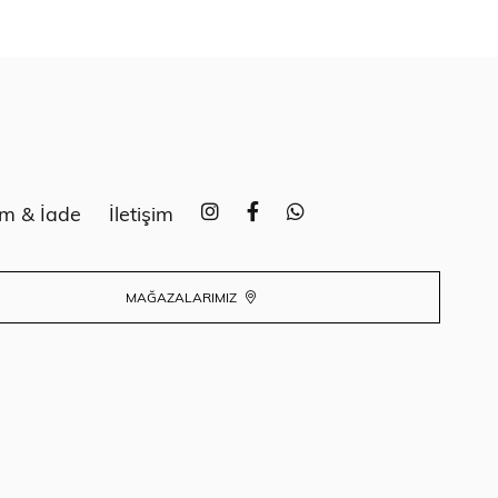
im & İade
İletişim
MAĞAZALARIMIZ