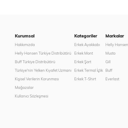
Kurumsal
Kategoriler
Markalar
Hakkımızda
Erkek Ayakkabı
Helly Hanse
Helly Hansen Türkiye Distribütörü
Erkek Mont
Musto
Buff Türkiye Distribütörü
Erkek Şort
Gill
Türkiye'nin Yelken Kıyafet Uzmanı
Erkek Termal İçlik
Buff
Kişisel Verilerin Korunması
Erkek T-Shirt
Everlast
Mağazalar
Kullanıcı Sözleşmesi