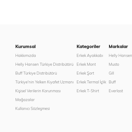
Kurumsal
Kategoriler
Markalar
Hakkımızda
Erkek Ayakkabı
Helly Hanse
Helly Hansen Türkiye Distribütörü
Erkek Mont
Musto
Buff Türkiye Distribütörü
Erkek Şort
Gill
Türkiye'nin Yelken Kıyafet Uzmanı
Erkek Termal İçlik
Buff
Kişisel Verilerin Korunması
Erkek T-Shirt
Everlast
Mağazalar
Kullanıcı Sözleşmesi