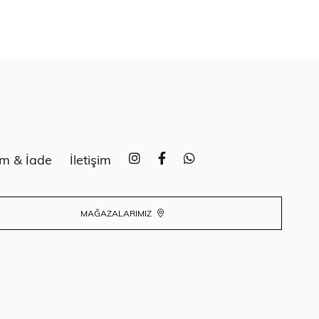
im & İade
İletişim
MAĞAZALARIMIZ