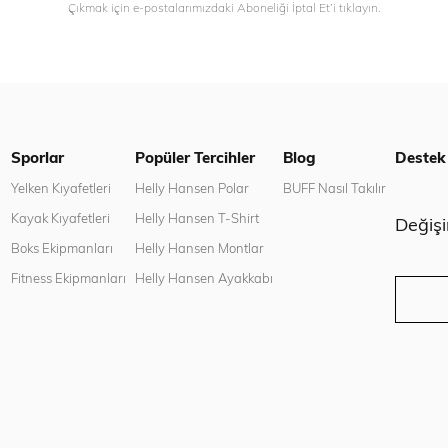
Çıkmak için e-postalarımızdaki Aboneliği İptal Et’i tıklayın.
Sporlar
Popüler Tercihler
Blog
Destek
n
Yelken Kıyafetleri
Helly Hansen Polar
BUFF Nasıl Takılır
Kayak Kıyafetleri
Helly Hansen T-Shirt
Değiş
Boks Ekipmanları
Helly Hansen Montlar
Fitness Ekipmanları
Helly Hansen Ayakkabı