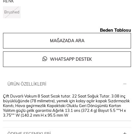
RENK
Brushed
Beden Tablosu
MAĞAZADA ARA
WHATSAPP DESTEK
ÜRÜN ÖZELLIKLERI
Çift Duvarlı Vakum 8 Saat Sıcak tutar. 22 Saat Soğuk Tutar. 3.08 inç
büyüklüğünde (78 milimetre), yemek için kolay açılır kapak Sızdırmazlık
Kanıtı, Hava geçirmezlik Kapaktaki Oluklu Geri Dönüşümlü Karton
Yalıtım güçlü çelik garantisi Ağırlık 13.1 ons (372.4 g) Boyut 5.5 ""H x
3.75"" W (140.2 mm H x 95.5 mm W