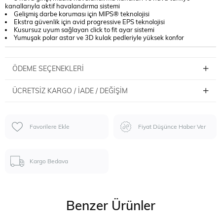
kanallarıyla aktif havalandırma sistemi
Gelişmiş darbe koruması için MIPS® teknolojisi
Ekstra güvenlik için avid progressive EPS teknolojisi
Kusursuz uyum sağlayan click to fit ayar sistemi
Yumuşak polar astar ve 3D kulak pedleriyle yüksek konfor
ÖDEME SEÇENEKLERI
ÜCRETSIZ KARGO / İADE / DEĞIŞIM
Favorilere Ekle
Fiyat Düşünce Haber Ver
Kargo Bedava
Benzer Ürünler