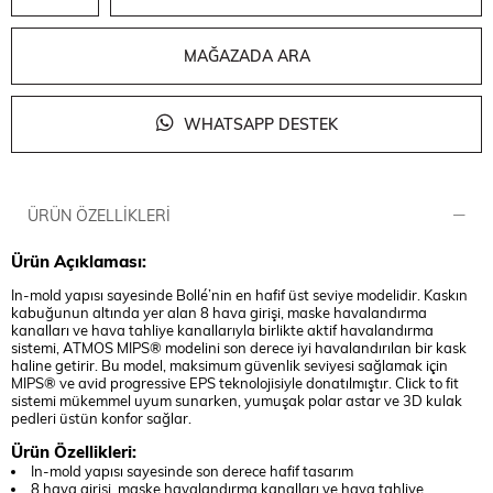
MAĞAZADA ARA
WHATSAPP DESTEK
ÜRÜN ÖZELLIKLERI
Ürün Açıklaması:
In-mold yapısı sayesinde Bollé’nin en hafif üst seviye modelidir. Kaskın
kabuğunun altında yer alan 8 hava girişi, maske havalandırma
kanalları ve hava tahliye kanallarıyla birlikte aktif havalandırma
sistemi, ATMOS MIPS® modelini son derece iyi havalandırılan bir kask
haline getirir. Bu model, maksimum güvenlik seviyesi sağlamak için
MIPS® ve avid progressive EPS teknolojisiyle donatılmıştır. Click to fit
sistemi mükemmel uyum sunarken, yumuşak polar astar ve 3D kulak
pedleri üstün konfor sağlar.
Ürün Özellikleri:
In-mold yapısı sayesinde son derece hafif tasarım
8 hava girişi, maske havalandırma kanalları ve hava tahliye