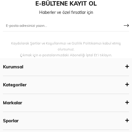
E-BÜLTENE KAYIT OL
Haberler ve özel fırsatlar için
Kaydolarak Şartlar ve Koşullarımızı ve Gizlilik Politikamızı kabul etmiş
olursunuz.
Çıkmak için e-postalarımızdaki Aboneliği İptal Et’i tıklayın.
Kurumsal
Kategoriler
Markalar
Sporlar