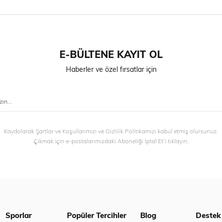
E-BÜLTENE KAYIT OL
Haberler ve özel fırsatlar için
Kaydolarak Şartlar ve Koşullarımızı ve Gizlilik Politikamızı kabul etmiş olursunuz.
Çıkmak için e-postalarımızdaki Aboneliği İptal Et’i tıklayın.
Sporlar
Popüler Tercihler
Blog
Destek