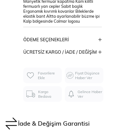
Manyetik fermuar kapatma Kam kilitli
fermuarlı yan cepler Sabit başlık
Ergonomik kıvrımlı kovanlar Bileklerde
elastik bant Altta ayarlanabilir büzme ipi
Kalp bölgesinde Colmar logosu
ÖDEME SEÇENEKLERI
ÜCRETSIZ KARGO / İADE / DEĞIŞIM
Favorilere
Fiyat Düşünce
Ekle
Haber Ver
Kargo
Gelince Haber
Bedava
Ver
İade & Değişim Garantisi