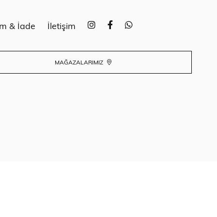
im & İade
İletişim
MAĞAZALARIMIZ