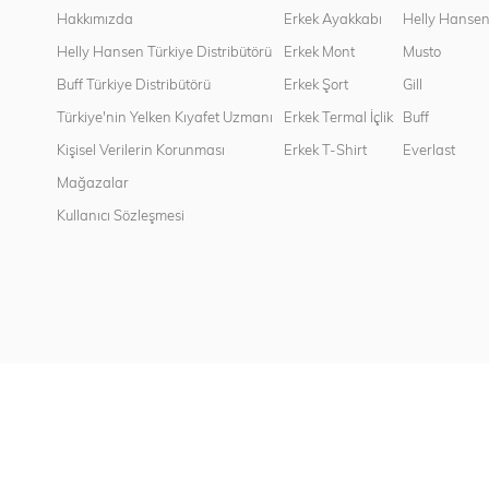
Hakkımızda
Erkek Ayakkabı
Helly Hanse
Helly Hansen Türkiye Distribütörü
Erkek Mont
Musto
Buff Türkiye Distribütörü
Erkek Şort
Gill
Türkiye'nin Yelken Kıyafet Uzmanı
Erkek Termal İçlik
Buff
Kişisel Verilerin Korunması
Erkek T-Shirt
Everlast
Mağazalar
Kullanıcı Sözleşmesi
Copyright© 2022
Sport Works
All rights reserved.