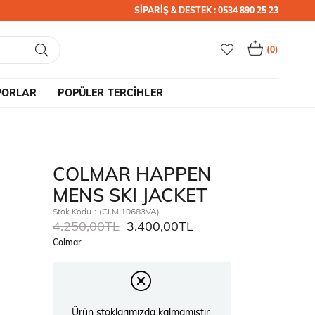
SİPARİŞ & DESTEK : 0534 890 25 23
0
PORLAR
POPÜLER TERCİHLER
COLMAR HAPPEN
MENS SKI JACKET
Stok Kodu
(CLM.10683VA)
4.250,00TL
3.400,00TL
Colmar
Ürün stoklarımızda kalmamıştır.