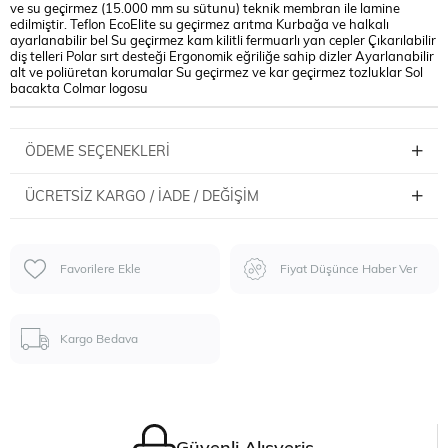
ve su geçirmez (15.000 mm su sütunu) teknik membran ile lamine
edilmiştir. Teflon EcoElite su geçirmez arıtma Kurbağa ve halkalı
ayarlanabilir bel Su geçirmez kam kilitli fermuarlı yan cepler Çıkarılabilir
diş telleri Polar sırt desteği Ergonomik eğriliğe sahip dizler Ayarlanabilir
alt ve poliüretan korumalar Su geçirmez ve kar geçirmez tozluklar Sol
bacakta Colmar logosu
ÖDEME SEÇENEKLERI
ÜCRETSIZ KARGO / İADE / DEĞIŞIM
Favorilere Ekle
Fiyat Düşünce Haber Ver
Kargo Bedava
Güvenli Alışveriş