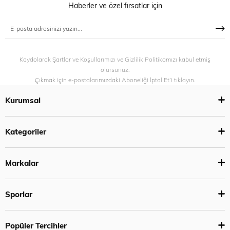
Haberler ve özel fırsatlar için
Kaydolarak Şartlar ve Koşullarımızı ve Gizlilik Politikamızı kabul etmiş
olursunuz.
Çıkmak için e-postalarımızdaki Aboneliği İptal Et’i tıklayın.
Kurumsal
Kategoriler
Markalar
Sporlar
Popüler Tercihler