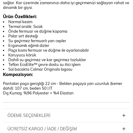
sağlar. Kar üzerinde zamanınızı daha iyi geçirmenizi sağlayan rahat ve
dinamik bir giysi.
Ürün Özellikleri:
Normal kesim
Termal aralık: Sıcak
Önde fermuar ve düğme kapama
Polar sırt desteği
Su geçirmez fermuarlı yan cepler
Ergonomik eğimli dizler
Paça kısmı fermuar ve düğme ile ayarlanabilir
Koruyucu körük
Dahili su geçirmez ve kar geçirmez tozluklar
Teflon EcoElite™ çevre dostu su itici işlem
Sol bacakta Colmar Originals logosu
Kompozisyon:
Pantolon paça genişliği 22 cm - Belden paçaya yan uzunluk (kemer
dahil): 107 cm, beden 50 | IT
Dış Kumaş: %96 Polyester + %4 Elastan
ÖDEME SEÇENEKLERI
ÜCRETSIZ KARGO / İADE / DEĞIŞIM