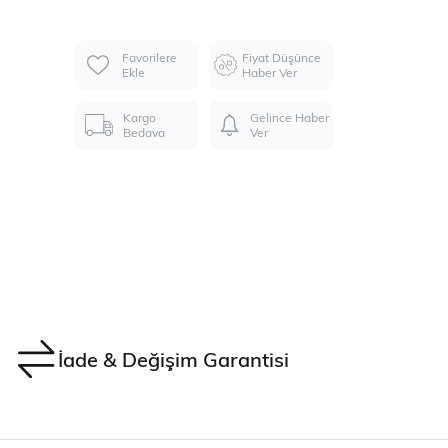
Favorilere
Fiyat Düşünce
Ekle
Haber Ver
Kargo
Gelince Haber
Bedava
Ver
İade & Değişim Garantisi