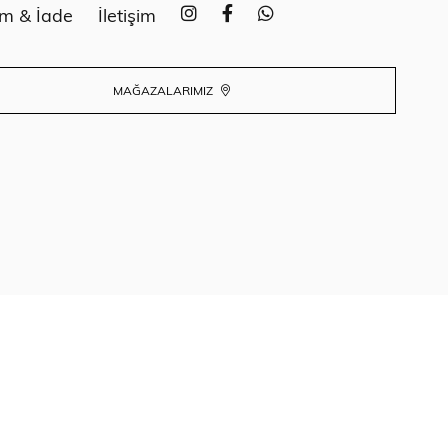
im & İade
İletişim
MAĞAZALARIMIZ