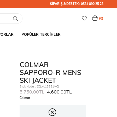
SİPARİŞ & DESTEK : 0534 890 25 23
0
PORLAR
POPÜLER TERCİHLER
COLMAR
SAPPORO-R MENS
SKI JACKET
Stok Kodu
(CLM.13831VC)
5.750,00TL
4.600,00TL
Colmar