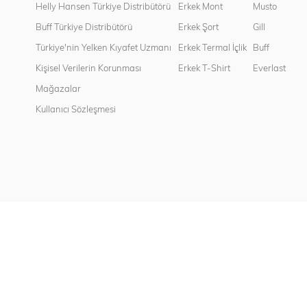
Helly Hansen Türkiye Distribütörü
Erkek Mont
Musto
Buff Türkiye Distribütörü
Erkek Şort
Gill
Türkiye'nin Yelken Kıyafet Uzmanı
Erkek Termal İçlik
Buff
Kişisel Verilerin Korunması
Erkek T-Shirt
Everlast
Mağazalar
Kullanıcı Sözleşmesi
Copyright© 2022
Sport Works
All rights reserved.