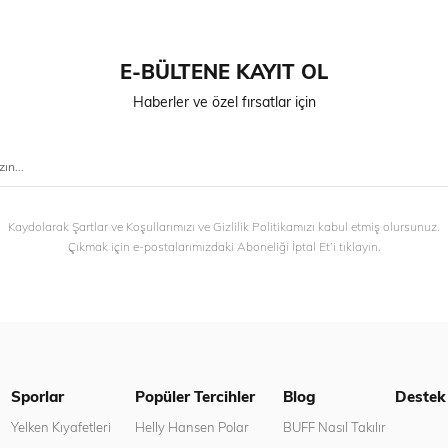
E-BÜLTENE KAYIT OL
Haberler ve özel fırsatlar için
Kaydolarak Şartlar ve Koşullarımızı ve Gizlilik Politikamızı kabul etmiş olursunuz.
Çıkmak için e-postalarımızdaki Aboneliği İptal Et’i tıklayın.
Sporlar
Popüler Tercihler
Blog
Destek
n
Yelken Kıyafetleri
Helly Hansen Polar
BUFF Nasıl Takılır