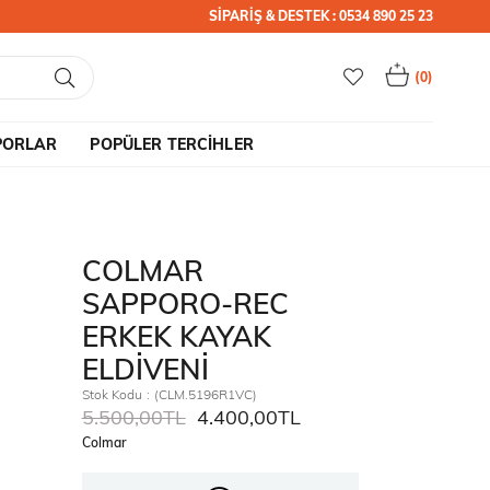
SİPARİŞ & DESTEK : 0534 890 25 23
0
PORLAR
POPÜLER TERCİHLER
COLMAR
SAPPORO-REC
ERKEK KAYAK
ELDİVENİ
Stok Kodu
(CLM.5196R1VC)
5.500,00TL
4.400,00TL
Colmar