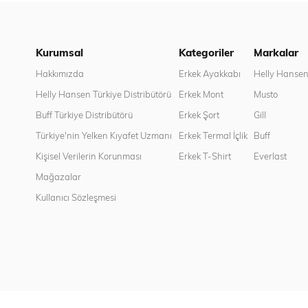
Kurumsal
Kategoriler
Markalar
Hakkımızda
Erkek Ayakkabı
Helly Hanse
Helly Hansen Türkiye Distribütörü
Erkek Mont
Musto
Buff Türkiye Distribütörü
Erkek Şort
Gill
Türkiye'nin Yelken Kıyafet Uzmanı
Erkek Termal İçlik
Buff
Kişisel Verilerin Korunması
Erkek T-Shirt
Everlast
Mağazalar
Kullanıcı Sözleşmesi