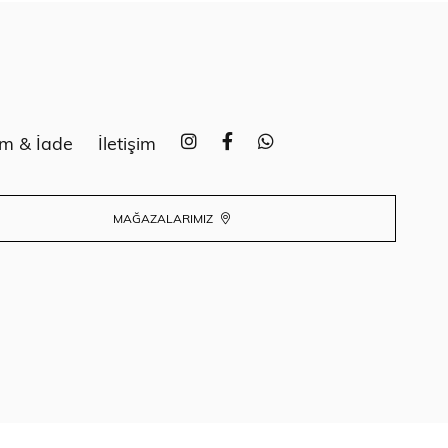
im & İade
İletişim
MAĞAZALARIMIZ