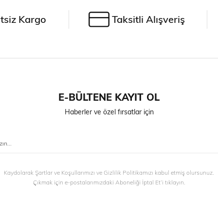
tsiz Kargo
Taksitli Alışveriş
E-BÜLTENE KAYIT OL
Haberler ve özel fırsatlar için
Kaydolarak Şartlar ve Koşullarımızı ve Gizlilik Politikamızı kabul etmiş olursunuz.
Çıkmak için e-postalarımızdaki Aboneliği İptal Et’i tıklayın.