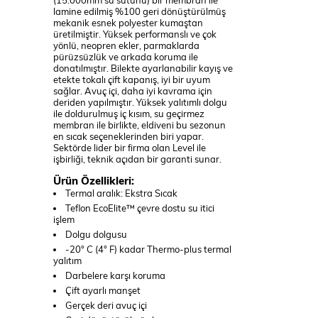
(15.000mm su sütunu) bir membran ile
lamine edilmiş %100 geri dönüştürülmüş
mekanik esnek polyester kumaştan
üretilmiştir. Yüksek performanslı ve çok
yönlü, neopren ekler, parmaklarda
pürüzsüzlük ve arkada koruma ile
donatılmıştır. Bilekte ayarlanabilir kayış ve
etekte tokalı çift kapanış, iyi bir uyum
sağlar. Avuç içi, daha iyi kavrama için
deriden yapılmıştır. Yüksek yalıtımlı dolgu
ile doldurulmuş iç kısım, su geçirmez
membran ile birlikte, eldiveni bu sezonun
en sıcak seçeneklerinden biri yapar.
Sektörde lider bir firma olan Level ile
işbirliği, teknik açıdan bir garanti sunar.
Ürün Özellikleri:
Termal aralık: Ekstra Sıcak
Teflon EcoElite™ çevre dostu su itici
işlem
Dolgu dolgusu
-20° C (4° F) kadar Thermo-plus termal
yalıtım
Darbelere karşı koruma
Çift ayarlı manşet
Gerçek deri avuç içi