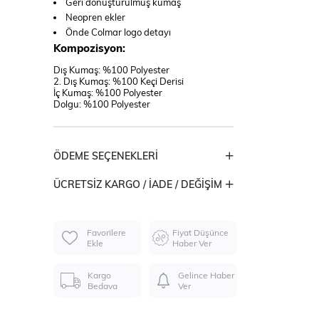
Geri dönüştürülmüş kumaş
Neopren ekler
Önde Colmar logo detayı
Kompozisyon:
Dış Kumaş: %100 Polyester
2. Dış Kumaş: %100 Keçi Derisi
İç Kumaş: %100 Polyester
Dolgu: %100 Polyester
ÖDEME SEÇENEKLERI
ÜCRETSIZ KARGO / İADE / DEĞIŞIM
Favorilere
Fiyat Düşünce
Ekle
Haber Ver
Kargo
Gelince Haber
Bedava
Ver