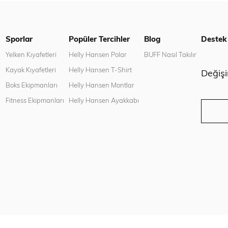
Sporlar
Popüler Tercihler
Blog
Destek
n
Yelken Kıyafetleri
Helly Hansen Polar
BUFF Nasıl Takılır
Kayak Kıyafetleri
Helly Hansen T-Shirt
Değiş
Boks Ekipmanları
Helly Hansen Montlar
Fitness Ekipmanları
Helly Hansen Ayakkabı