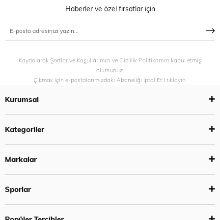
Haberler ve özel fırsatlar için
Kaydolarak Şartlar ve Koşullarımızı ve Gizlilik Politikamızı kabul etmiş
olursunuz.
Çıkmak için e-postalarımızdaki Aboneliği İptal Et’i tıklayın.
Kurumsal
Kategoriler
Markalar
Sporlar
Popüler Tercihler