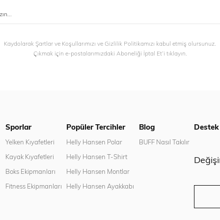
Kaydolarak Şartlar ve Koşullarımızı ve Gizlilik Politikamızı kabul etmiş olursunuz.
Çıkmak için e-postalarımızdaki Aboneliği İptal Et’i tıklayın.
Sporlar
Popüler Tercihler
Blog
Destek
n
Yelken Kıyafetleri
Helly Hansen Polar
BUFF Nasıl Takılır
Kayak Kıyafetleri
Helly Hansen T-Shirt
Değiş
Boks Ekipmanları
Helly Hansen Montlar
Fitness Ekipmanları
Helly Hansen Ayakkabı