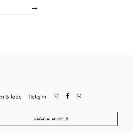
im & İade
İletişim
MAĞAZALARIMIZ