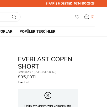
SİPARİŞ & DESTEK : 0534 890 25 23
0
PORLAR
POPÜLER TERCİHLER
EVERLAST COPEN
SHORT
Stok Kodu
(EVR.873920-60)
895,00TL
Everlast
Ürün stoklarımızda kalmamıştır.