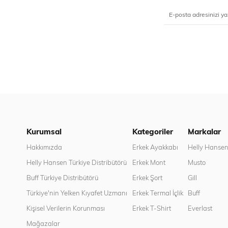
Kurumsal
Kategoriler
Markalar
Hakkımızda
Erkek Ayakkabı
Helly Hanse
Helly Hansen Türkiye Distribütörü
Erkek Mont
Musto
Buff Türkiye Distribütörü
Erkek Şort
Gill
Türkiye'nin Yelken Kıyafet Uzmanı
Erkek Termal İçlik
Buff
Kişisel Verilerin Korunması
Erkek T-Shirt
Everlast
Mağazalar