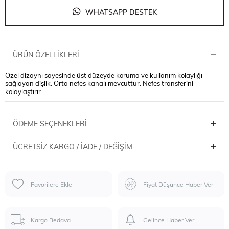
WHATSAPP DESTEK
ÜRÜN ÖZELLIKLERI
Özel dizaynı sayesinde üst düzeyde koruma ve kullanım kolaylığı
sağlayan dişlik. Orta nefes kanalı mevcuttur. Nefes transferini
kolaylaştırır.
ÖDEME SEÇENEKLERI
ÜCRETSIZ KARGO / İADE / DEĞIŞIM
Favorilere Ekle
Fiyat Düşünce Haber Ver
Kargo Bedava
Gelince Haber Ver