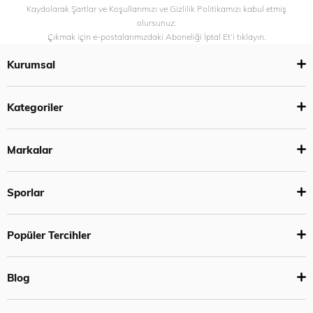
Kaydolarak Şartlar ve Koşullarımızı ve Gizlilik Politikamızı kabul etmiş
olursunuz.
Çıkmak için e-postalarımızdaki Aboneliği İptal Et’i tıklayın.
Kurumsal
Kategoriler
Markalar
Sporlar
Popüler Tercihler
Blog