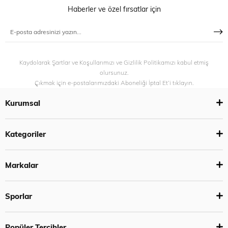
Haberler ve özel fırsatlar için
Kaydolarak Şartlar ve Koşullarımızı ve Gizlilik Politikamızı kabul etmiş
olursunuz.
Çıkmak için e-postalarımızdaki Aboneliği İptal Et’i tıklayın.
Kurumsal
Kategoriler
Markalar
Sporlar
Popüler Tercihler