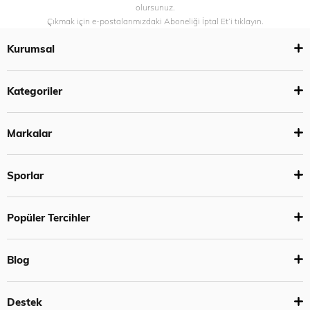
olursunuz.
Çıkmak için e-postalarımızdaki Aboneliği İptal Et’i tıklayın.
Kurumsal
Kategoriler
Markalar
Sporlar
Popüler Tercihler
Blog
Destek