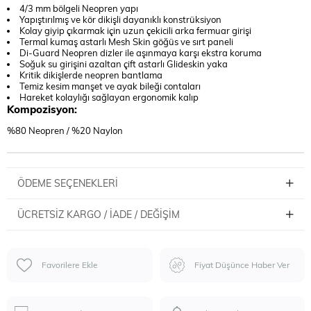
4/3 mm bölgeli Neopren yapı
Yapıştırılmış ve kör dikişli dayanıklı konstrüksiyon
Kolay giyip çıkarmak için uzun çekicili arka fermuar girişi
Termal kumaş astarlı Mesh Skin göğüs ve sırt paneli
Di-Guard Neopren dizler ile aşınmaya karşı ekstra koruma
Soğuk su girişini azaltan çift astarlı Glideskin yaka
Kritik dikişlerde neopren bantlama
Temiz kesim manşet ve ayak bileği contaları
Hareket kolaylığı sağlayan ergonomik kalıp
Kompozisyon:
%80 Neopren / %20 Naylon
ÖDEME SEÇENEKLERI
ÜCRETSIZ KARGO / İADE / DEĞIŞIM
Favorilere Ekle
Fiyat Düşünce Haber Ver