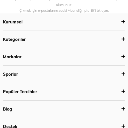
olursunuz.
Çıkmak için e-postalarımızdaki Aboneliği İptal Et’i tıklayın.
Kurumsal
Kategoriler
Markalar
Sporlar
Popüler Tercihler
Blog
Destek