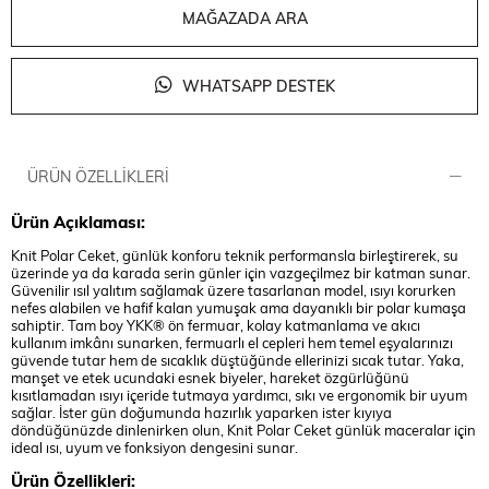
MAĞAZADA ARA
WHATSAPP DESTEK
ÜRÜN ÖZELLIKLERI
Ürün Açıklaması:
Knit Polar Ceket, günlük konforu teknik performansla birleştirerek, su
üzerinde ya da karada serin günler için vazgeçilmez bir katman sunar.
Güvenilir ısıl yalıtım sağlamak üzere tasarlanan model, ısıyı korurken
nefes alabilen ve hafif kalan yumuşak ama dayanıklı bir polar kumaşa
sahiptir. Tam boy YKK® ön fermuar, kolay katmanlama ve akıcı
kullanım imkânı sunarken, fermuarlı el cepleri hem temel eşyalarınızı
güvende tutar hem de sıcaklık düştüğünde ellerinizi sıcak tutar. Yaka,
manşet ve etek ucundaki esnek biyeler, hareket özgürlüğünü
kısıtlamadan ısıyı içeride tutmaya yardımcı, sıkı ve ergonomik bir uyum
sağlar. İster gün doğumunda hazırlık yaparken ister kıyıya
döndüğünüzde dinlenirken olun, Knit Polar Ceket günlük maceralar için
ideal ısı, uyum ve fonksiyon dengesini sunar.
Ürün Özellikleri: