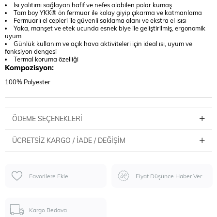
Isı yalıtımı sağlayan hafif ve nefes alabilen polar kumaş
Tam boy YKK® ön fermuar ile kolay giyip çıkarma ve katmanlama
Fermuarlı el cepleri ile güvenli saklama alanı ve ekstra el ısısı
Yaka, manşet ve etek ucunda esnek biye ile geliştirilmiş, ergonomik
uyum
Günlük kullanım ve açık hava aktiviteleri için ideal ısı, uyum ve
fonksiyon dengesi
Termal koruma özelliği
Kompozisyon:
100% Polyester
ÖDEME SEÇENEKLERI
ÜCRETSIZ KARGO / İADE / DEĞIŞIM
Favorilere Ekle
Fiyat Düşünce Haber Ver
Kargo Bedava