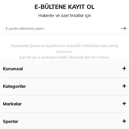
E-BÜLTENE KAYIT OL
Haberler ve özel fırsatlar için
Kaydolarak Şartlar ve Koşullarımızı ve Gizlilik Politikamızı kabul etmiş
olursunuz.
Çıkmak için e-postalarımızdaki Aboneliği İptal Et’i tıklayın.
Kurumsal
Kategoriler
Markalar
Sporlar