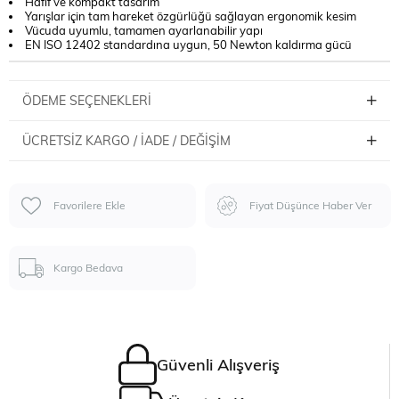
Hafif ve kompakt tasarım
Yarışlar için tam hareket özgürlüğü sağlayan ergonomik kesim
Vücuda uyumlu, tamamen ayarlanabilir yapı
EN ISO 12402 standardına uygun, 50 Newton kaldırma gücü
ÖDEME SEÇENEKLERI
ÜCRETSIZ KARGO / İADE / DEĞIŞIM
Favorilere Ekle
Fiyat Düşünce Haber Ver
Kargo Bedava
Güvenli Alışveriş