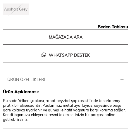
Asphalt Grey
Beden Tablosu
MAĞAZADA ARA
WHATSAPP DESTEK
ÜRÜN ÖZELLIKLERI
Ürün Açıklaması:
Bu sade Yelken şapkası, rahat beyzbol şapkası stilinde tasarlanmış
pratik bir aksesuardır. Paslanmaz metal ayarlayıcısı sayesinde başa
göre kolayca uyarlanır ve güneş ile hafif yağmura karşı koruma sağlar.
Kendi logonuzu ekleyerek resmi takım setinizin bir parçası haline
getirebilirsiniz.