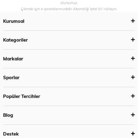
olursunuz.
Çıkmak için e-postalarımızdaki Aboneliği İptal Et’i tıklayın.
Kurumsal
Kategoriler
Markalar
Sporlar
Popüler Tercihler
Blog
Destek