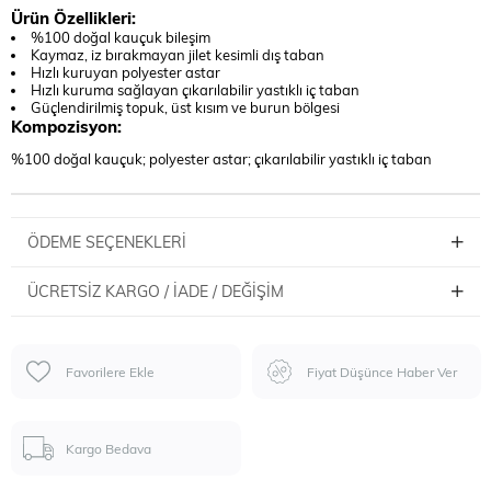
Ürün Özellikleri:
%100 doğal kauçuk bileşim
Kaymaz, iz bırakmayan jilet kesimli dış taban
Hızlı kuruyan polyester astar
Hızlı kuruma sağlayan çıkarılabilir yastıklı iç taban
Güçlendirilmiş topuk, üst kısım ve burun bölgesi
Kompozisyon:
%100 doğal kauçuk; polyester astar; çıkarılabilir yastıklı iç taban
ÖDEME SEÇENEKLERI
ÜCRETSIZ KARGO / İADE / DEĞIŞIM
Favorilere Ekle
Fiyat Düşünce Haber Ver
Kargo Bedava