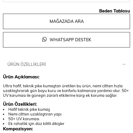
Beden Tablosu
MAĞAZADA ARA
WHATSAPP DESTEK
ÜRÜN ÖZELLIKLERI
Ürün Açıklaması:
Ultra hafif, teknik pike kumaştan üretilen bu ürün, nemi ciltten hızla
uzaklaştırarak gün boyu kuru ve konforlu kalmanıza yardımcı olur. 50+
UV koruması ile güneşin zararlı etkilerine karşı ek koruma sağlar.
Ürün Özellikleri:
Hafif teknik pike kumaş
Nemi ciltten uzaklaştıran yapı
50+ UV koruması
Ek rahatlık için düz kilitli dikişler
Kompozisyon: