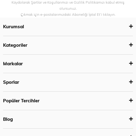
Kaydolarak Şartlar ve Koşullarımızı ve Gizlilik Politikamızı kabul etmiş
olursunuz.
Çıkmak için e-postalarımızdaki Aboneliği İptal Et’i tıklayın.
Kurumsal
Kategoriler
Markalar
Sporlar
Popüler Tercihler
Blog