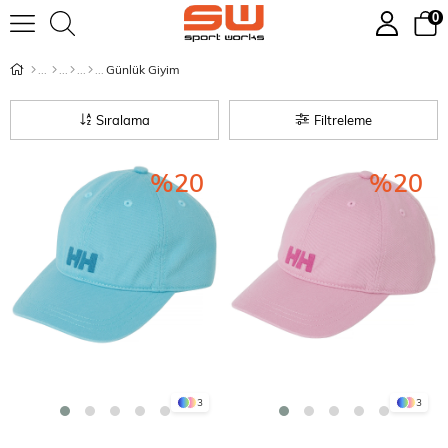
0
Günlük Giyim
Sıralama
Filtreleme
%20
%20
3
3