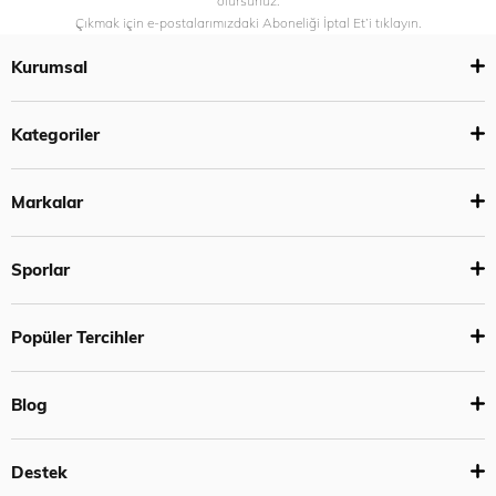
olursunuz.
Çıkmak için e-postalarımızdaki Aboneliği İptal Et’i tıklayın.
Kurumsal
Kategoriler
Markalar
Sporlar
Popüler Tercihler
Blog
Destek