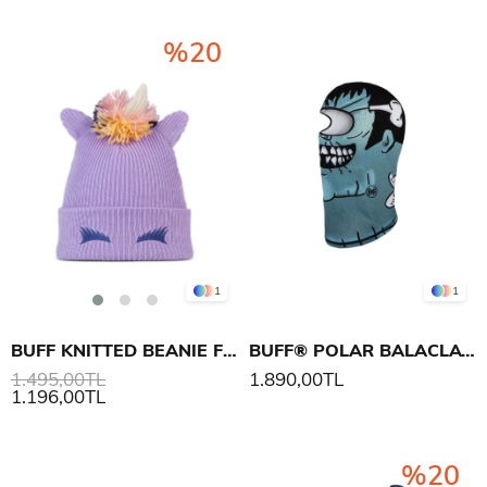
%20
1
1
BUFF KNITTED BEANIE FUN UNICORN BERE
BUFF® POLAR BALACLAVA FARCY MASKE
1.495,00TL
1.890,00TL
1.196,00TL
%20