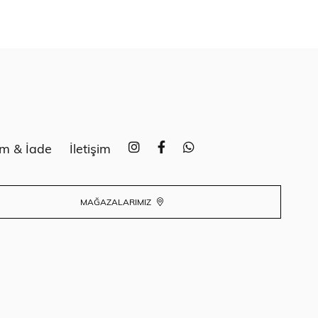
im & İade
İletişim
MAĞAZALARIMIZ