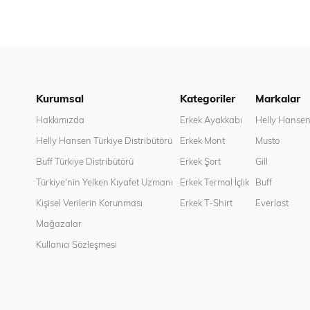
Kurumsal
Kategoriler
Markalar
Hakkımızda
Erkek Ayakkabı
Helly Hanse
Helly Hansen Türkiye Distribütörü
Erkek Mont
Musto
Buff Türkiye Distribütörü
Erkek Şort
Gill
Türkiye'nin Yelken Kıyafet Uzmanı
Erkek Termal İçlik
Buff
Kişisel Verilerin Korunması
Erkek T-Shirt
Everlast
Mağazalar
Kullanıcı Sözleşmesi