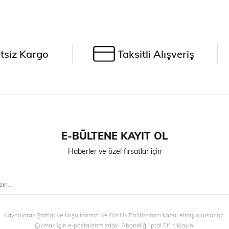
tsiz Kargo
Taksitli Alışveriş
E-BÜLTENE KAYIT OL
Haberler ve özel fırsatlar için
Kaydolarak Şartlar ve Koşullarımızı ve Gizlilik Politikamızı kabul etmiş olursunuz.
Çıkmak için e-postalarımızdaki Aboneliği İptal Et’i tıklayın.