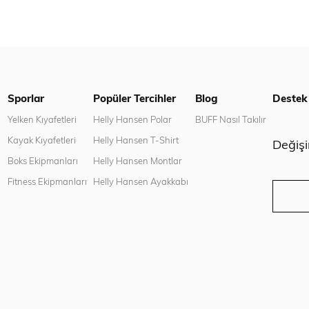
Sporlar
Popüler Tercihler
Blog
Destek
n
Yelken Kıyafetleri
Helly Hansen Polar
BUFF Nasıl Takılır
Kayak Kıyafetleri
Helly Hansen T-Shirt
Değiş
Boks Ekipmanları
Helly Hansen Montlar
Fitness Ekipmanları
Helly Hansen Ayakkabı