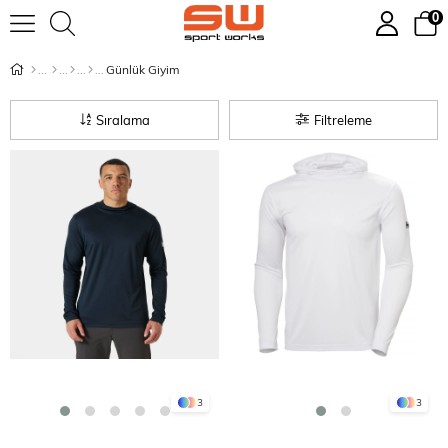
0
Günlük Giyim
Sıralama
Filtreleme
3
3