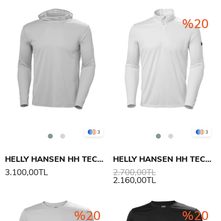
%20
3
3
HELLY HANSEN HH TECH UV KAPÜŞONLU SWEATSHIRT
HELLY HANSEN HH TECH 1/2 ZIP 2.0 UV ÜST
3.100,00TL
2.700,00TL
2.160,00TL
%20
%20