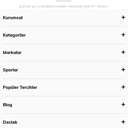
olursunuz.
Çıkmak için e-postalarımızdaki Aboneliği İptal Et’i tıklayın.
Kurumsal
Kategoriler
Markalar
Sporlar
Popüler Tercihler
Blog
Destek