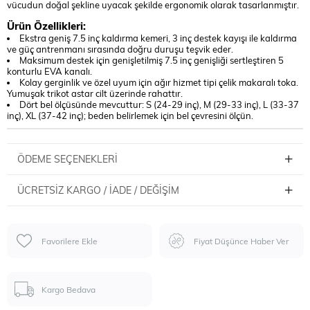
vücudun doğal şekline uyacak şekilde ergonomik olarak tasarlanmıştır.
Ürün Özellikleri:
Ekstra geniş 7.5 inç kaldırma kemeri, 3 inç destek kayışı ile kaldırma
ve güç antrenmanı sırasında doğru duruşu teşvik eder.
Maksimum destek için genişletilmiş 7.5 inç genişliği sertleştiren 5
konturlu EVA kanalı.
Kolay gerginlik ve özel uyum için ağır hizmet tipi çelik makaralı toka.
Yumuşak trikot astar cilt üzerinde rahattır.
Dört bel ölçüsünde mevcuttur: S (24-29 inç), M (29-33 inç), L (33-37
inç), XL (37-42 inç); beden belirlemek için bel çevresini ölçün.
ÖDEME SEÇENEKLERI
ÜCRETSIZ KARGO / İADE / DEĞIŞIM
Favorilere Ekle
Fiyat Düşünce Haber Ver
Kargo Bedava