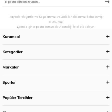
Kaydolarak Şartlar ve Koşullarımızı ve Gizlilik Politikamızı kabul etmiş
olursunuz.
Çıkmak için e-postalarımızdaki Aboneliği İptal Et’i tıklayın.
Kurumsal
Kategoriler
Markalar
Sporlar
Popüler Tercihler