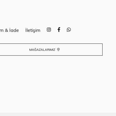
im & İade
İletişim
MAĞAZALARIMIZ