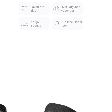
Favorilere
Fiyat Düşünce
Ekle
Haber Ver
Kargo
Gelince Haber
Bedava
Ver