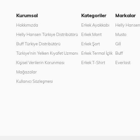
Kurumsal
Kategoriler
Markalar
Hakkımızda
Erkek Ayakkabı
Helly Hanse
Helly Hansen Türkiye Distribütörü
Erkek Mont
Musto
Buff Türkiye Distribütörü
Erkek Şort
Gill
Türkiye'nin Yelken Kıyafet Uzmanı
Erkek Termal İçlik
Buff
Kişisel Verilerin Korunması
Erkek T-Shirt
Everlast
Mağazalar
Kullanıcı Sözleşmesi