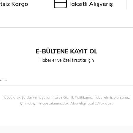
tsiz Kargo
Taksitli Alışveriş
E-BÜLTENE KAYIT OL
Haberler ve özel fırsatlar için
Kaydolarak Şartlar ve Koşullarımızı ve Gizlilik Politikamızı kabul etmiş olursunuz.
Çıkmak için e-postalarımızdaki Aboneliği İptal Et’i tıklayın.