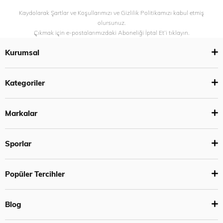
Kaydolarak Şartlar ve Koşullarımızı ve Gizlilik Politikamızı kabul etmiş
olursunuz.
Çıkmak için e-postalarımızdaki Aboneliği İptal Et’i tıklayın.
Kurumsal
Kategoriler
Markalar
Sporlar
Popüler Tercihler
Blog