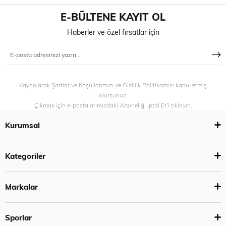
E-BÜLTENE KAYIT OL
Haberler ve özel fırsatlar için
Kaydolarak Şartlar ve Koşullarımızı ve Gizlilik Politikamızı kabul etmiş
olursunuz.
Çıkmak için e-postalarımızdaki Aboneliği İptal Et’i tıklayın.
Kurumsal
Kategoriler
Markalar
Sporlar