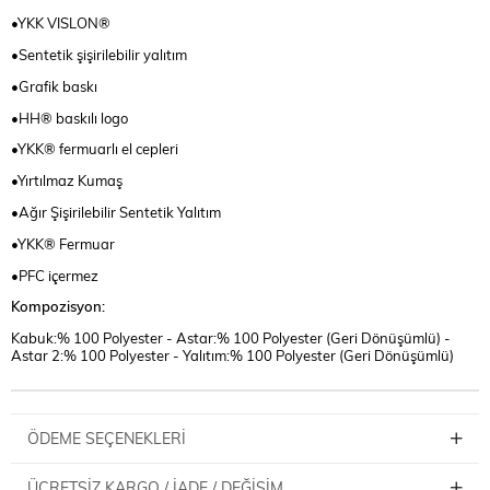
•YKK VISLON®
•Sentetik şişirilebilir yalıtım
•Grafik baskı
•HH® baskılı logo
•YKK® fermuarlı el cepleri
•Yırtılmaz Kumaş
•Ağır Şişirilebilir Sentetik Yalıtım
•YKK® Fermuar
•PFC içermez
Kompozisyon:
Kabuk:% 100 Polyester - Astar:% 100 Polyester (Geri Dönüşümlü) -
Astar 2:% 100 Polyester - Yalıtım:% 100 Polyester (Geri Dönüşümlü)
ÖDEME SEÇENEKLERI
ÜCRETSIZ KARGO / İADE / DEĞIŞIM