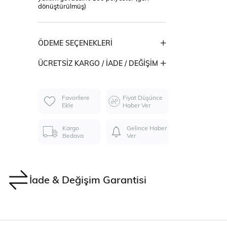
dönüştürülmüş)
ÖDEME SEÇENEKLERI
ÜCRETSIZ KARGO / İADE / DEĞIŞIM
Favorilere
Fiyat Düşünce
Ekle
Haber Ver
Kargo
Gelince Haber
Bedava
Ver
İade & Değişim Garantisi