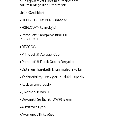
bluesign® tekstil üretim sürecine göre
sorumlu bir şekilde üretilmiştir.
Ürün Özellikleri:
•HELLY TECH® PERFORMANS
•H2FLOW™ teknolojisi
•PrimaLoft Aerogel yalıtımlı LIFE
POCKET™+
•RECCO®
•PrimaLoft® Aerogel Cep
•PrimaLoft® Black Ocean Recycled
•Optimum hareketlilik için mafsallı kollar
•Katlanabilir yüksek görünürlüklü siperlik
•Kask uyumlu başlık
•Çıkarılabilir başlık
•Dayanıklı Su İticilik (DWR) işlemi
•4-katmanlı yapı
•Ayarlanabilir kapüşon