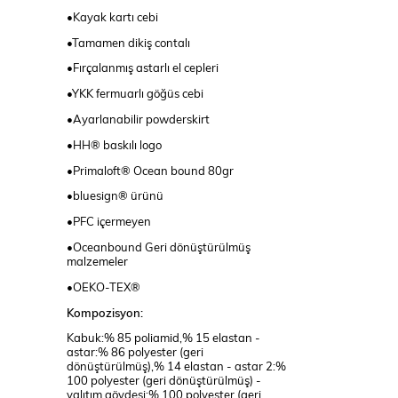
•Kayak kartı cebi
•Tamamen dikiş contalı
•Fırçalanmış astarlı el cepleri
•YKK fermuarlı göğüs cebi
•Ayarlanabilir powderskirt
•HH® baskılı logo
•Primaloft® Ocean bound 80gr
•bluesign® ürünü
•PFC içermeyen
•Oceanbound Geri dönüştürülmüş
malzemeler
•OEKO-TEX®
Kompozisyon:
Kabuk:% 85 poliamid,% 15 elastan -
astar:% 86 polyester (geri
dönüştürülmüş),% 14 elastan - astar 2:%
100 polyester (geri dönüştürülmüş) -
yalıtım gövdesi:% 100 polyester (geri