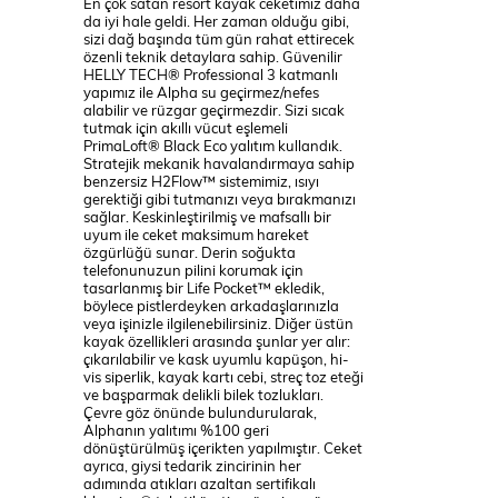
En çok satan resort kayak ceketimiz daha
da iyi hale geldi. Her zaman olduğu gibi,
sizi dağ başında tüm gün rahat ettirecek
özenli teknik detaylara sahip. Güvenilir
HELLY TECH® Professional 3 katmanlı
yapımız ile Alpha su geçirmez/nefes
alabilir ve rüzgar geçirmezdir. Sizi sıcak
tutmak için akıllı vücut eşlemeli
PrimaLoft® Black Eco yalıtım kullandık.
Stratejik mekanik havalandırmaya sahip
benzersiz H2Flow™ sistemimiz, ısıyı
gerektiği gibi tutmanızı veya bırakmanızı
sağlar. Keskinleştirilmiş ve mafsallı bir
uyum ile ceket maksimum hareket
özgürlüğü sunar. Derin soğukta
telefonunuzun pilini korumak için
tasarlanmış bir Life Pocket™ ekledik,
böylece pistlerdeyken arkadaşlarınızla
veya işinizle ilgilenebilirsiniz. Diğer üstün
kayak özellikleri arasında şunlar yer alır:
çıkarılabilir ve kask uyumlu kapüşon, hi-
vis siperlik, kayak kartı cebi, streç toz eteği
ve başparmak delikli bilek tozlukları.
Çevre göz önünde bulundurularak,
Alphanın yalıtımı %100 geri
dönüştürülmüş içerikten yapılmıştır. Ceket
ayrıca, giysi tedarik zincirinin her
adımında atıkları azaltan sertifikalı