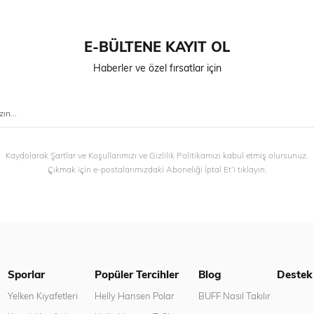
E-BÜLTENE KAYIT OL
Haberler ve özel fırsatlar için
Kaydolarak Şartlar ve Koşullarımızı ve Gizlilik Politikamızı kabul etmiş olursunuz.
Çıkmak için e-postalarımızdaki Aboneliği İptal Et’i tıklayın.
Sporlar
Popüler Tercihler
Blog
Destek
n
Yelken Kıyafetleri
Helly Hansen Polar
BUFF Nasıl Takılır