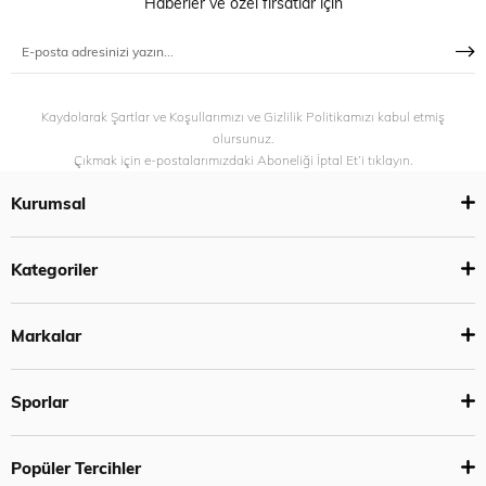
Haberler ve özel fırsatlar için
Kaydolarak Şartlar ve Koşullarımızı ve Gizlilik Politikamızı kabul etmiş
olursunuz.
Çıkmak için e-postalarımızdaki Aboneliği İptal Et’i tıklayın.
Kurumsal
Kategoriler
Markalar
Sporlar
Popüler Tercihler