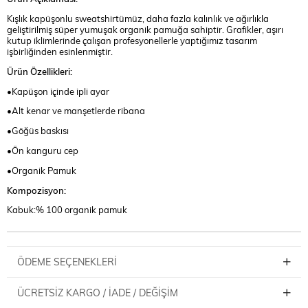
Kışlık kapüşonlu sweatshirtümüz, daha fazla kalınlık ve ağırlıkla
geliştirilmiş süper yumuşak organik pamuğa sahiptir. Grafikler, aşırı
kutup iklimlerinde çalışan profesyonellerle yaptığımız tasarım
işbirliğinden esinlenmiştir.
Ürün Özellikleri:
•Kapüşon içinde ipli ayar
•Alt kenar ve manşetlerde ribana
•Göğüs baskısı
•Ön kanguru cep
•Organik Pamuk
Kompozisyon:
Kabuk:% 100 organik pamuk
ÖDEME SEÇENEKLERI
ÜCRETSIZ KARGO / İADE / DEĞIŞIM