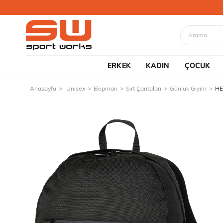
ERKEK
KADIN
ÇOCUK
Anasayfa
Unisex
Ekipman
Sırt Çantaları
Günlük Giyim
HE