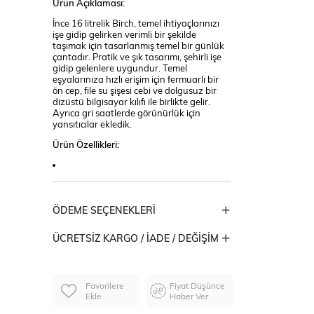
Ürün Açıklaması:
İnce 16 litrelik Birch, temel ihtiyaçlarınızı
işe gidip gelirken verimli bir şekilde
taşımak için tasarlanmış temel bir günlük
çantadır. Pratik ve şık tasarımı, şehirli işe
gidip gelenlere uygundur. Temel
eşyalarınıza hızlı erişim için fermuarlı bir
ön cep, file su şişesi cebi ve dolgusuz bir
dizüstü bilgisayar kılıfı ile birlikte gelir.
Ayrıca gri saatlerde görünürlük için
yansıtıcılar ekledik.
Ürün Özellikleri:
ÖDEME SEÇENEKLERI
ÜCRETSIZ KARGO / İADE / DEĞIŞIM
Favorilere
Fiyat Düşünce
Ekle
Haber Ver