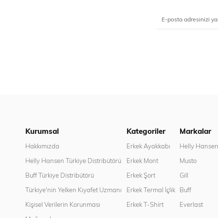
Kurumsal
Kategoriler
Markalar
Hakkımızda
Erkek Ayakkabı
Helly Hanse
Helly Hansen Türkiye Distribütörü
Erkek Mont
Musto
Buff Türkiye Distribütörü
Erkek Şort
Gill
Türkiye'nin Yelken Kıyafet Uzmanı
Erkek Termal İçlik
Buff
Kişisel Verilerin Korunması
Erkek T-Shirt
Everlast