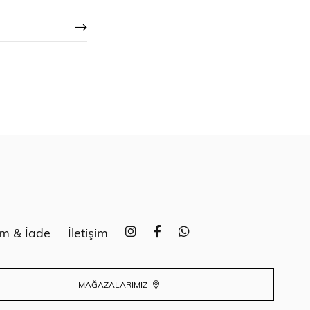
im & İade
İletişim
MAĞAZALARIMIZ