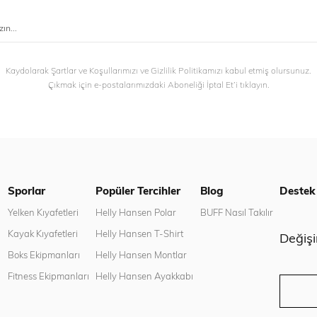
Kaydolarak Şartlar ve Koşullarımızı ve Gizlilik Politikamızı kabul etmiş olursunuz.
Çıkmak için e-postalarımızdaki Aboneliği İptal Et’i tıklayın.
Sporlar
Popüler Tercihler
Blog
Destek
n
Yelken Kıyafetleri
Helly Hansen Polar
BUFF Nasıl Takılır
Kayak Kıyafetleri
Helly Hansen T-Shirt
Değiş
Boks Ekipmanları
Helly Hansen Montlar
Fitness Ekipmanları
Helly Hansen Ayakkabı