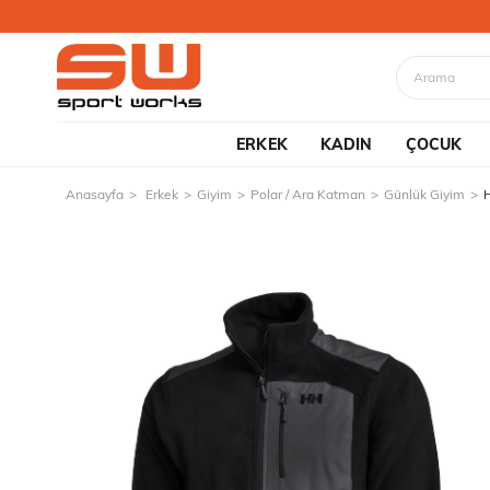
ERKEK
KADIN
ÇOCUK
Anasayfa
Erkek
Giyim
Polar / Ara Katman
Günlük Giyim