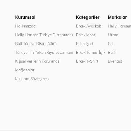
Kurumsal
Kategoriler
Markalar
Hakkımızda
Erkek Ayakkabı
Helly Hanse
Helly Hansen Türkiye Distribütörü
Erkek Mont
Musto
Buff Türkiye Distribütörü
Erkek Şort
Gill
Türkiye'nin Yelken Kıyafet Uzmanı
Erkek Termal İçlik
Buff
Kişisel Verilerin Korunması
Erkek T-Shirt
Everlast
Mağazalar
Kullanıcı Sözleşmesi