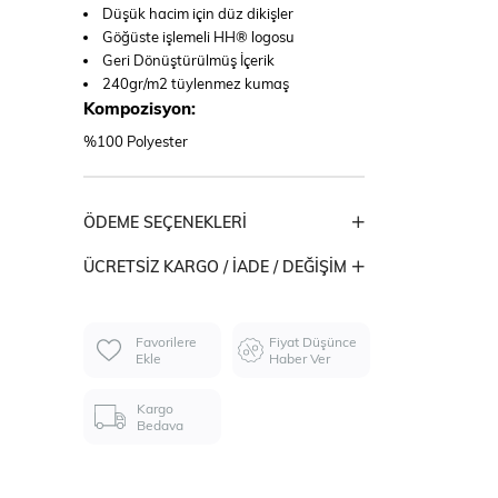
Düşük hacim için düz dikişler
Göğüste işlemeli HH® logosu
Geri Dönüştürülmüş İçerik
240gr/m2 tüylenmez kumaş
Kompozisyon:
%100 Polyester
ÖDEME SEÇENEKLERI
ÜCRETSIZ KARGO / İADE / DEĞIŞIM
Favorilere
Fiyat Düşünce
Ekle
Haber Ver
Kargo
Bedava