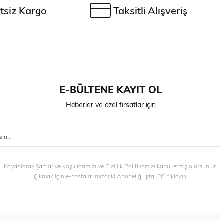
tsiz Kargo
Taksitli Alışveriş
E-BÜLTENE KAYIT OL
Haberler ve özel fırsatlar için
Kaydolarak Şartlar ve Koşullarımızı ve Gizlilik Politikamızı kabul etmiş olursunuz.
Çıkmak için e-postalarımızdaki Aboneliği İptal Et’i tıklayın.