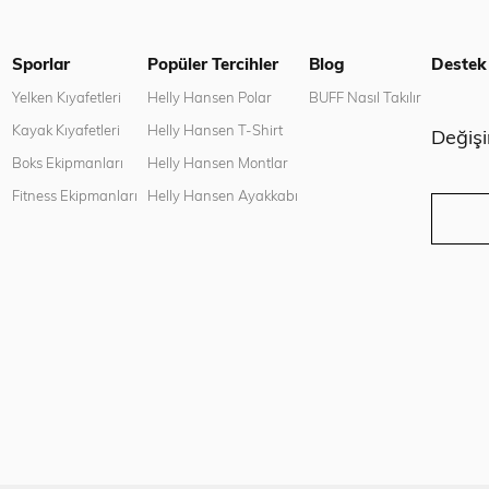
Sporlar
Popüler Tercihler
Blog
Destek
n
Yelken Kıyafetleri
Helly Hansen Polar
BUFF Nasıl Takılır
Kayak Kıyafetleri
Helly Hansen T-Shirt
Değiş
Boks Ekipmanları
Helly Hansen Montlar
Fitness Ekipmanları
Helly Hansen Ayakkabı