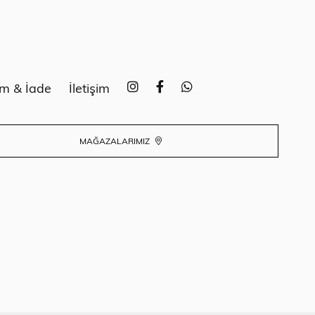
im & İade
İletişim
MAĞAZALARIMIZ