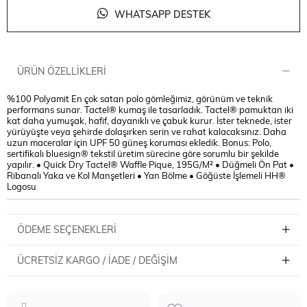
WHATSAPP DESTEK
ÜRÜN ÖZELLIKLERI
%100 Polyamit En çok satan polo gömleğimiz, görünüm ve teknik
performans sunar. Tactel® kumaş ile tasarladık. Tactel® pamuktan iki
kat daha yumuşak, hafif, dayanıklı ve çabuk kurur. İster teknede, ister
yürüyüşte veya şehirde dolaşırken serin ve rahat kalacaksınız. Daha
uzun maceralar için UPF 50 güneş koruması ekledik. Bonus: Polo,
sertifikalı bluesign® tekstil üretim sürecine göre sorumlu bir şekilde
yapılır. • Quick Dry Tactel® Waffle Pique, 195G/M² • Düğmeli Ön Pat •
Ribanalı Yaka ve Kol Manşetleri • Yan Bölme • Göğüste İşlemeli HH®
Logosu
ÖDEME SEÇENEKLERI
ÜCRETSIZ KARGO / İADE / DEĞIŞIM