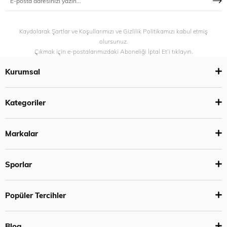
Kaydolarak Şartlar ve Koşullarımızı ve Gizlilik Politikamızı kabul etmiş
olursunuz.
Çıkmak için e-postalarımızdaki Aboneliği İptal Et’i tıklayın.
Kurumsal
Kategoriler
Markalar
Sporlar
Popüler Tercihler
Blog