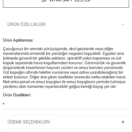
WHATSAPP DESTEK
ÜRÜN ÖZELLIKLERI
Ürün Açıklaması:
Çocuğunuz bir sonraki yürüyüşünde, okul gezisinde veya diğer
maceralarında ormanlık bir yaratığın neşesini taşıyabilir. Eşyalar ana
bölmede güvenli bir şekilde saklanır, spindrift yaka kapaması ve üst
kapak sayesinde hava koşullarından korunur. Görünürlük ve güvenlik
düşünülerek tasarlanan hayvan yüzleri ve omuz boruları yansıtıcıdır.
Üst kapağın altında telefon numarası veya adres yazabileceğiniz bir
etiket bulunur. Diğer öne çıkan özellikler arasında nefes alabilen hava
fileli arka panel ve omuz kayışları ile omuz kayışlarını yerinde tutmaya
yardımcı olan tamamen ayarlanabilir göğüs kemiği kayışı yer alır.
Ürün Özellikleri:
ÖDEME SEÇENEKLERI