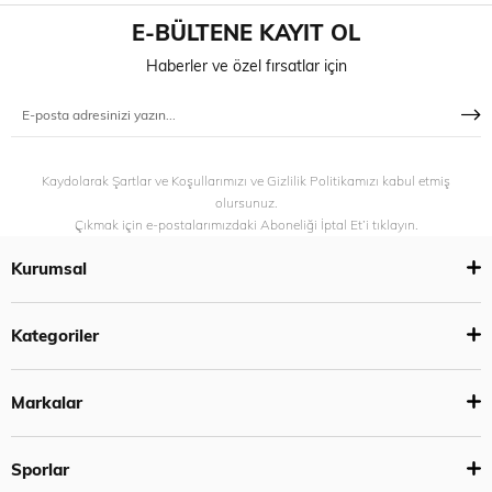
E-BÜLTENE KAYIT OL
Haberler ve özel fırsatlar için
Kaydolarak Şartlar ve Koşullarımızı ve Gizlilik Politikamızı kabul etmiş
olursunuz.
Çıkmak için e-postalarımızdaki Aboneliği İptal Et’i tıklayın.
Kurumsal
Kategoriler
Markalar
Sporlar