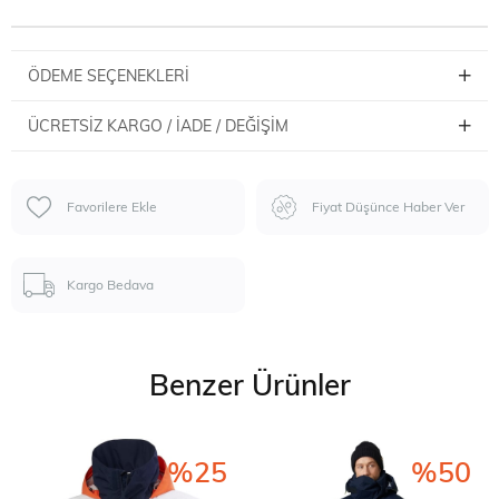
ÖDEME SEÇENEKLERI
ÜCRETSIZ KARGO / İADE / DEĞIŞIM
Favorilere Ekle
Fiyat Düşünce Haber Ver
Kargo Bedava
Benzer Ürünler
%25
%50