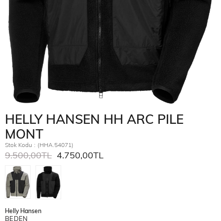
HELLY HANSEN HH ARC PILE
MONT
Stok Kodu
(HHA.54071)
9.500,00TL
4.750,00TL
Helly Hansen
BEDEN