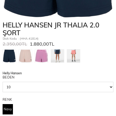
HELLY HANSEN JR THALIA 2.0
ŞORT
Stok Kodu
(HHA.41814)
2.350,00TL
1.880,00TL
Helly Hansen
BEDEN
RENK
Navy