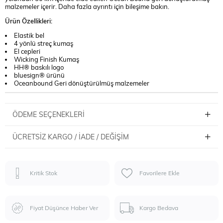
malzemeler içerir. Daha fazla ayrıntı için bileşime bakın.
Ürün Özellikleri:
Elastik bel
4 yönlü streç kumaş
El cepleri
Wicking Finish Kumaş
HH® baskılı logo
bluesign® ürünü
Oceanbound Geri dönüştürülmüş malzemeler
ÖDEME SEÇENEKLERI
ÜCRETSIZ KARGO / İADE / DEĞIŞIM
Kritik Stok
Favorilere Ekle
Fiyat Düşünce Haber Ver
Kargo Bedava