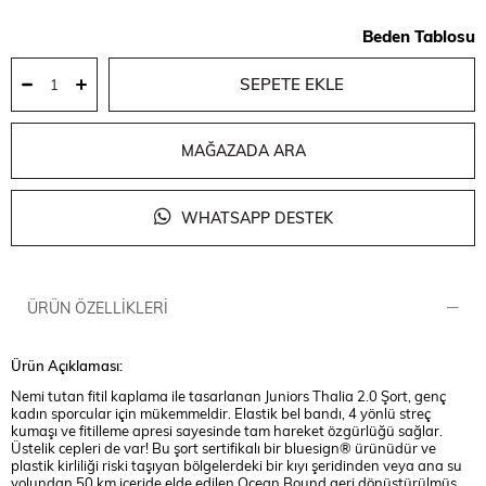
Beden Tablosu
MAĞAZADA ARA
WHATSAPP DESTEK
ÜRÜN ÖZELLIKLERI
Ürün Açıklaması:
Nemi tutan fitil kaplama ile tasarlanan Juniors Thalia 2.0 Şort, genç
kadın sporcular için mükemmeldir. Elastik bel bandı, 4 yönlü streç
kumaşı ve fitilleme apresi sayesinde tam hareket özgürlüğü sağlar.
Üstelik cepleri de var! Bu şort sertifikalı bir bluesign® ürünüdür ve
plastik kirliliği riski taşıyan bölgelerdeki bir kıyı şeridinden veya ana su
yolundan 50 km içeride elde edilen Ocean Bound geri dönüştürülmüş