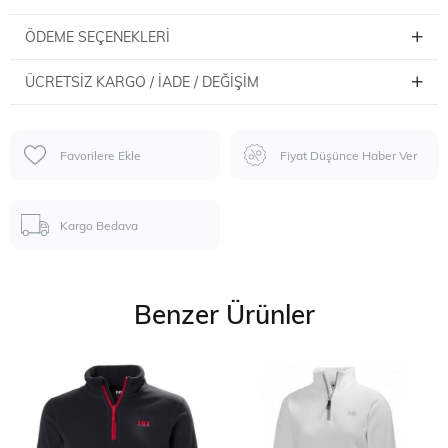
ÖDEME SEÇENEKLERI
ÜCRETSIZ KARGO / İADE / DEĞIŞIM
Favorilere Ekle
Fiyat Düşünce Haber Ver
Kargo Bedava
Benzer Ürünler