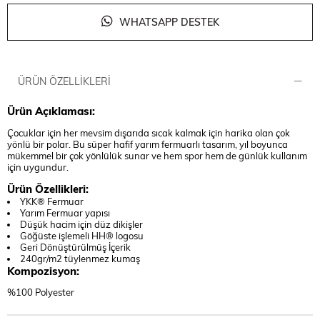
WHATSAPP DESTEK
ÜRÜN ÖZELLIKLERI
Ürün Açıklaması:
Çocuklar için her mevsim dışarıda sıcak kalmak için harika olan çok
yönlü bir polar. Bu süper hafif yarım fermuarlı tasarım, yıl boyunca
mükemmel bir çok yönlülük sunar ve hem spor hem de günlük kullanım
için uygundur.
Ürün Özellikleri:
YKK® Fermuar
Yarım Fermuar yapısı
Düşük hacim için düz dikişler
Göğüste işlemeli HH® logosu
Geri Dönüştürülmüş İçerik
240gr/m2 tüylenmez kumaş
Kompozisyon:
%100 Polyester