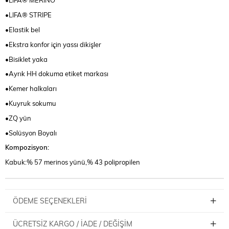
•LIFA® MERINO
•LIFA® STRIPE
•Elastik bel
•Ekstra konfor için yassı dikişler
•Bisiklet yaka
•Ayrık HH dokuma etiket markası
•Kemer halkaları
•Kuyruk sokumu
•ZQ yün
•Solüsyon Boyalı
Kompozisyon:
Kabuk:% 57 merinos yünü,% 43 polipropilen
ÖDEME SEÇENEKLERI
ÜCRETSIZ KARGO / İADE / DEĞIŞIM