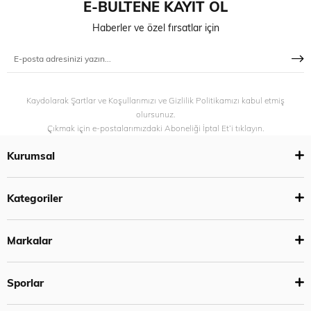
E-BÜLTENE KAYIT OL
Haberler ve özel fırsatlar için
Kaydolarak Şartlar ve Koşullarımızı ve Gizlilik Politikamızı kabul etmiş
olursunuz.
Çıkmak için e-postalarımızdaki Aboneliği İptal Et’i tıklayın.
Kurumsal
Kategoriler
Markalar
Sporlar