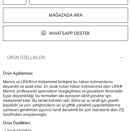
MAĞAZADA ARA
WHATSAPP DESTEK
ÜRÜN ÖZELLIKLERI
Ürün Açıklaması:
Merino ve LIFA®nın mükemmel birleşimi bu taban katmanlarını
dayanıklı ve sıcak kılar. En sıcak tutan taban katmanımız olan LIFA®
Merino, profesyonel sporcuların vazgeçilmezi ve çocukların favorisidir.
Eşsiz dayanıklılığı, bu termalleri sıkı oynayan aktif çocuklar için
mükemmel kılar. Bu temel katman seti, daha az su israfı için çözelti
boyalıdır ve yün, yetiştiricilerin en iyi çiftlik yönetimi uygulamalarına
uymasını gerektiren üçüncü taraf denetimli bir yün standardı olan ZQ
tarafından onaylanmıştır.
Ürün Özellikleri: