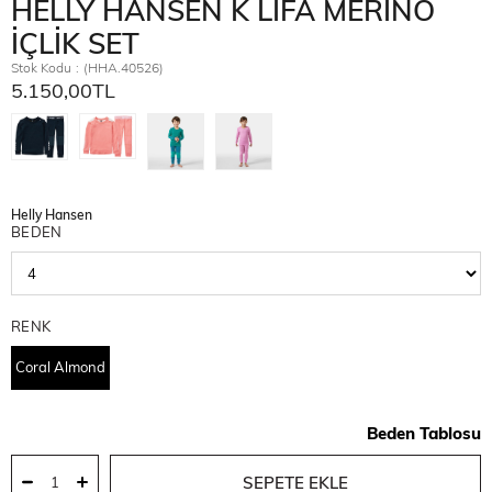
HELLY HANSEN K LIFA MERINO
İÇLİK SET
Stok Kodu
(HHA.40526)
5.150,00TL
Helly Hansen
BEDEN
RENK
Coral Almond
Beden Tablosu