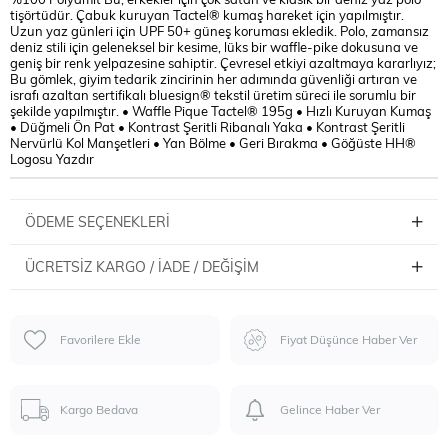
tişörtüdür. Çabuk kuruyan Tactel® kumaş hareket için yapılmıştır.
Uzun yaz günleri için UPF 50+ güneş koruması ekledik. Polo, zamansız
deniz stili için geleneksel bir kesime, lüks bir waffle-pike dokusuna ve
geniş bir renk yelpazesine sahiptir. Çevresel etkiyi azaltmaya kararlıyız;
Bu gömlek, giyim tedarik zincirinin her adımında güvenliği artıran ve
israfı azaltan sertifikalı bluesign® tekstil üretim süreci ile sorumlu bir
şekilde yapılmıştır. • Waffle Pique Tactel® 195g • Hızlı Kuruyan Kumaş
• Düğmeli Ön Pat • Kontrast Şeritli Ribanalı Yaka • Kontrast Şeritli
Nervürlü Kol Manşetleri • Yan Bölme • Geri Bırakma • Göğüste HH®
Logosu Yazdır
ÖDEME SEÇENEKLERI
ÜCRETSIZ KARGO / İADE / DEĞIŞIM
Favorilere Ekle
Fiyat Düşünce Haber Ver
Kargo Bedava
Gelince Haber Ver