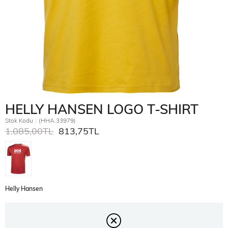
HELLY HANSEN LOGO T-SHIRT
Stok Kodu
(HHA.33979)
1.085,00TL
813,75TL
Helly Hansen