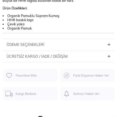
büyük bir HH® logosu bulunan klasik bir tarz.
Ürün Özellikleri:
Organik Pamuklu Süprem Kumaş
HH® baskılı logo
Çevik yaka
Organik Pamuk
ÖDEME SEÇENEKLERI
ÜCRETSIZ KARGO / İADE / DEĞIŞIM
Favorilere Ekle
Fiyat Düşünce Haber Ver
Kargo Bedava
Gelince Haber Ver