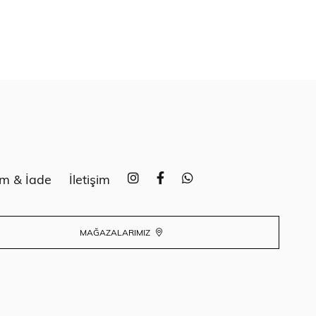
im & İade
İletişim
MAĞAZALARIMIZ