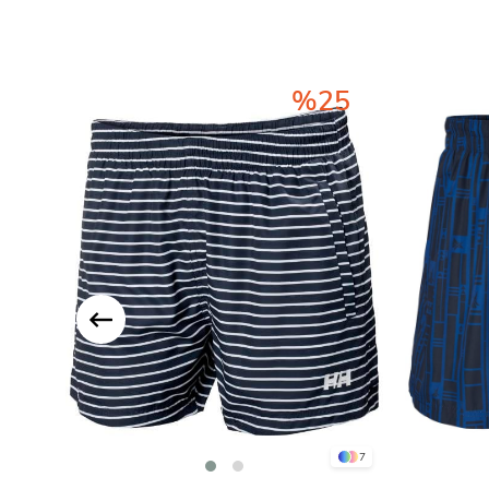
%25
7