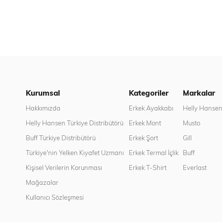
Kurumsal
Kategoriler
Markalar
Hakkımızda
Erkek Ayakkabı
Helly Hanse
Helly Hansen Türkiye Distribütörü
Erkek Mont
Musto
Buff Türkiye Distribütörü
Erkek Şort
Gill
Türkiye'nin Yelken Kıyafet Uzmanı
Erkek Termal İçlik
Buff
Kişisel Verilerin Korunması
Erkek T-Shirt
Everlast
Mağazalar
Kullanıcı Sözleşmesi