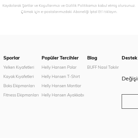
Kaydolarak Şartlar ve Koşullarımızı ve Gizlilik Politikamızı kabul etmiş olursunuz.
Çıkmak için e-postalarımızdaki Aboneliği İptal Et’i tıklayın.
Sporlar
Popüler Tercihler
Blog
Destek
n
Yelken Kıyafetleri
Helly Hansen Polar
BUFF Nasıl Takılır
Kayak Kıyafetleri
Helly Hansen T-Shirt
Değiş
Boks Ekipmanları
Helly Hansen Montlar
Fitness Ekipmanları
Helly Hansen Ayakkabı