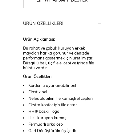
WHATSAPP DESTEK
ÜRÜN ÖZELLIKLERI
Ürün Açıklaması:
Bu rahat ve çabuk kuruyan erkek
mayoları harika görünür ve denizde
performans göstermek için üretilmiştir.
Büzgülü beli, üç file el cebi ve içinde file
külotu vardır.
Ürün Özellikleri:
Kordonlu ayarlanabilir bel
Elastik bel
Nefes alabilen file kumaşlı el cepleri
Ekstra konfor için file astar
HH® baskılı logo
Hızlı kuruyan kumaş
Fermuarlı arka cep
Geri Dönüştürülmüş İçerik