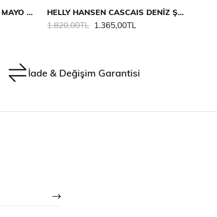
HELLY HANSEN NEWPORT MAYO ŞORT
HELLY HANSEN CASCAIS DENİZ ŞORTU
1.820,00TL
1.365,00TL
1.82
İade & Değişim Garantisi