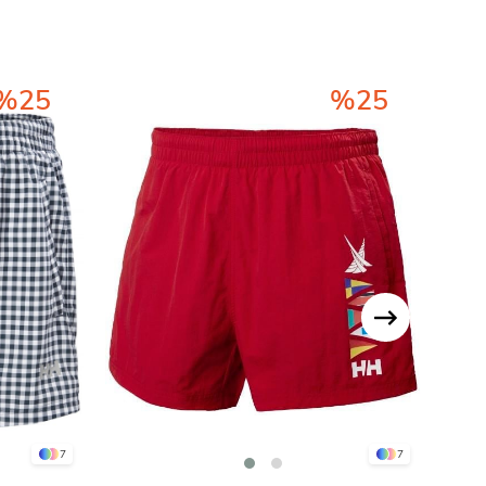
%25
%25
7
7